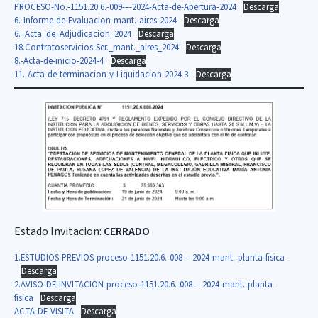
PROCESO-No.-1151.20.6.-009-–-2024-Acta-de-Apertura-2024
Descarga
6.-Informe-de-Evaluacion-mant.-aires-2024
Descarga
6._Acta_de_Adjudicacion_2024
Descarga
18.Contratoservicios-Ser._mant._aires_2024
Descarga
8.-Acta-de-inicio-2024-4
Descarga
11.-Acta-de-terminacion-y-Liquidacion-2024-3
Descarga
Estado Invitacion:
CERRADO
1.ESTUDIOS-PREVIOS-proceso-1151.20.6.-008-–-2024-mant.-planta-fisica-
Descarga
2.AVISO-DE-INVITACION-proceso-1151.20.6.-008-–-2024-mant.-planta-
fisica
Descarga
ACTA-DE-VISITA
Descarga