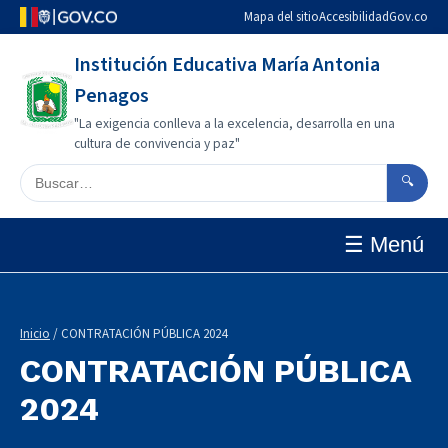
Mapa del sitio
Accesibilidad
Gov.co
Institución Educativa María Antonia
Penagos
"La exigencia conlleva a la excelencia, desarrolla en una
cultura de convivencia y paz"
Buscar en el sitio
🔍
☰ Menú
Inicio
/ CONTRATACIÓN PÚBLICA 2024
CONTRATACIÓN PÚBLICA
2024