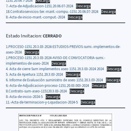
1151.20.06.7-2024
Descarga
7.-Acta-de-Adjudicacion-1151.20.06.07-2024
Descarga
18.Contratoservicios-Ser.-mant.-compu.-1151.20.06.07-2024
Descarga
8.-Acta-de-inicio-mant.-comput.-2024
Descarga
Estado Invitacion:
CERRADO
1.PROCESO-1151.20.3.03-2024-ESTUDIOS-PREVIOS-sumi.-implementos-de-
aseo-2024
Descarga
1.PROCESO-1151.20.3.03-2024-AVISO-DE-CONVOCATORIA-sumi.-
implementos-de-aseo-2024
Descarga
4. Acta de cierre Sum implementos aseo 1151.20.3.03-2024 2024
Descarga
5. Acta de Apertura 1151.20.3.03-2024
Descarga
6. Informe de Evaluación suministro de aseo 1151.20.3.03-2024
Descarga
6.-Acta-de-Adjudicacion-proceso-1151.20.03.003-2024
Descarga
8.Contrato-sum-aseo-115120.3.03-2024
Descarga
8.-Acta-de-inicio-2024-5
Descarga
11.-Acta-de-terminacion-y-Liquidacion-2024-5
Descarga