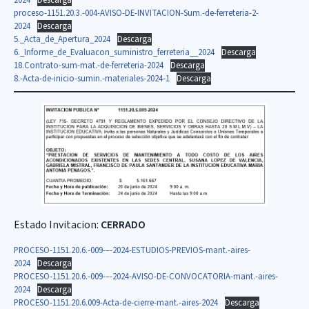
proceso-1151.20.3.-004-AVISO-DE-INVITACION-Sum.-de-ferreteria-2-
2024
Descarga
5._Acta_de_Apertura_2024
Descarga
6._Informe_de_Evaluacon_suministro_ferreteria__2024
Descarga
18.Contrato-sum-mat.-de-ferreteria-2024
Descarga
8.-Acta-de-inicio-sumin.-materiales-2024-1
Descarga
Estado Invitacion:
CERRADO
PROCESO-1151.20.6.-009-–-2024-ESTUDIOS-PREVIOS-mant.-aires-
2024
Descarga
PROCESO-1151.20.6.-009-–-2024-AVISO-DE-CONVOCATORIA-mant.-aires-
2024
Descarga
PROCESO-1151.20.6.009-Acta-de-cierre-mant.-aires-2024
Descarga