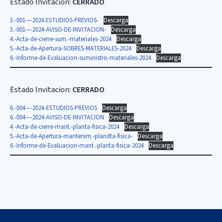
Estado Invitacion:
CERRADO
3.-001-–-2024.ESTUDIOS-PREVIOS-
Descarga
3.-001-–-2024-AVISO-DE-INVITACION-
Descarga
4.-Acta-de-cierre-sum.-materiales-2024
Descarga
5.-Acta-de-Apertura-SOBRES-MATERIALES-2024
Descarga
6.-Informe-de-Evaluacion-suministro-materiales-2024
Descarga
Estado Invitacion:
CERRADO
6.-004-–-2024-ESTUDIOS-PREVIOS
Descarga
6.-004-–-2024-AVISO-DE-INVITACION
Descarga
4.-Acta-de-cierre-mant.-planta-fisica-2024
Descarga
5.-Acta-de-Apertura-mantenim.-plandta-fisica-
Descarga
6.-Informe-de-Evaluacion-mant.-planta-fisica-2024
Descarga