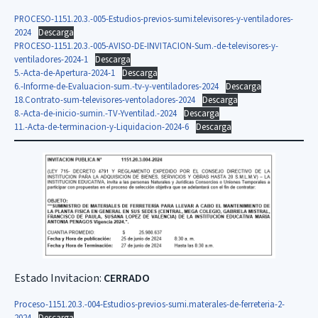
PROCESO-1151.20.3.-005-Estudios-previos-sumi.televisores-y-ventiladores-
2024
Descarga
PROCESO-1151.20.3.-005-AVISO-DE-INVITACION-Sum.-de-televisores-y-
ventiladores-2024-1
Descarga
5.-Acta-de-Apertura-2024-1
Descarga
6.-Informe-de-Evaluacion-sum.-tv-y-ventiladores-2024
Descarga
18.Contrato-sum-televisores-ventoladores-2024
Descarga
8.-Acta-de-inicio-sumin.-TV-Yventilad.-2024
Descarga
11.-Acta-de-terminacion-y-Liquidacion-2024-6
Descarga
Estado Invitacion:
CERRADO
Proceso-1151.20.3.-004-Estudios-previos-sumi.materales-de-ferreteria-2-
2024
Descarga