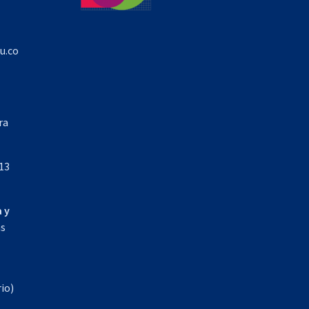
u.co
ra
13
 y
as
io)