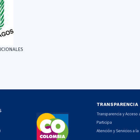
UCIONALES
TRANSPARENCIA
S
Transparencia y Acceso a
Participa
)
Atención y Servicios a 