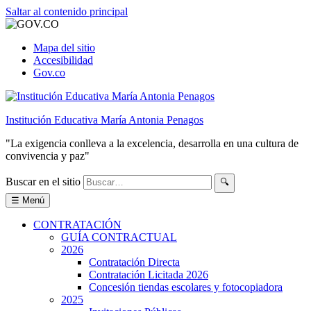
Saltar al contenido principal
Mapa del sitio
Accesibilidad
Gov.co
Institución Educativa María Antonia Penagos
"La exigencia conlleva a la excelencia, desarrolla en una cultura de
convivencia y paz"
Buscar en el sitio
🔍
☰ Menú
CONTRATACIÓN
GUÍA CONTRACTUAL
2026
Contratación Directa
Contratación Licitada 2026
Concesión tiendas escolares y fotocopiadora
2025